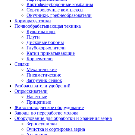
Картофелеуборочные комбайны
Сортировочные комплексы
Окучники, гребнеобразователи
Кормораздатчики
Почвообрабатывающая техника
Культиваторы
Плуги
Дисковые бороны
Глубокорыхлители
Катки прикатывающие
Корчеватели
Сеялки
Механические
Пневматические
Загрузчик сеялок
Разбрасыватели удобрений
Опрыскиватели
Навесные
Прицепные
Животноводческое оборудование
Заводы по переработке молока
Оборудование для обработки и хранения зерна
Зерносушилки
Очистка и сортировка зерна
Хранение