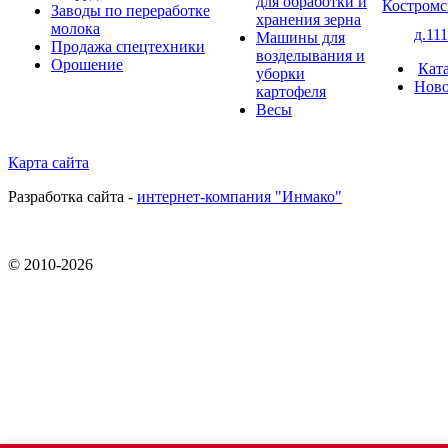
для обработки и
Костромс
Заводы по переработке
хранения зерна
молока
д.111
Машины для
Продажа спецтехники
возделывания и
Орошение
Кат
уборки
Ново
картофеля
Весы
Карта сайта
Разработка сайта -
интернет-компания "Инмако"
© 2010-
2026