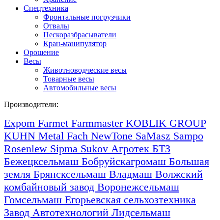
Спецтехника
Фронтальные погрузчики
Отвалы
Пескоразбрасыватели
Кран-манипулятор
Орошение
Весы
Животноводческие весы
Товарные весы
Автомобильные весы
Производители:
Expom
Farmet
Farmmaster
KOBLIK GROUP
KUHN
Metal Fach
NewTone
SaMasz
Sampo
Rosenlew
Sipma
Sukov
Агротек
БТЗ
Бежецксельмаш
Бобруйскагромаш
Большая
земля
Брянсксельмаш
Владмаш
Волжский
комбайновый завод
Воронежсельмаш
Гомсельмаш
Егорьевская сельхозтехника
Завод Автотехнологий
Лидсельмаш