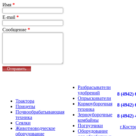
Имя
*
E-mail
*
Сообщение
*
Разбрасыватели
удобрений
8 (4942) 
Опрыскиватели
Трактора
Кормоуборочная
8 (4942) 
Прицепы
техника
Почвообрабатывающая
Зерноуборочные
8 (4942) 
техника
комбайны
Сеялки
Погрузчики
г.Костр
Животноводческое
Оборудование
оборудование