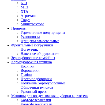
БТЗ
МТЗ
ХТА
Агромаш
Скаут
Минитрактора
Прицепы
Герметичные полуприцепы
Рулоновозы
Прицепы самосвальные
Фронтальные погрузчики
Погрузчик
Навесное оборудование
Зерноуборочные комбайны
Кормоуборочная техника
Косилки
Ворошилки
Грабли
Пресс-подборщики
Комбайны кормоуборочные
Обмотчики рулонов
Рулонный пресс
Машины для возделывания и уборки картофеля
Картофелесажалки
Картофелекопатели