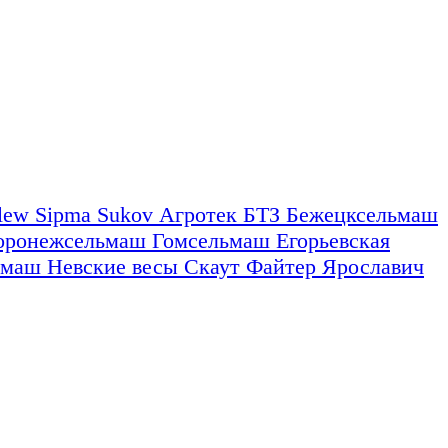
nlew
Sipma
Sukov
Агротек
БТЗ
Бежецксельмаш
оронежсельмаш
Гомсельмаш
Егорьевская
омаш
Невские весы
Скаут
Файтер
Ярославич