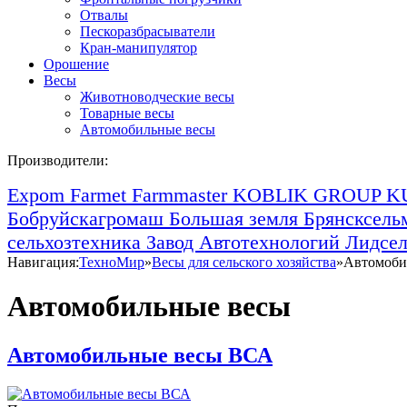
Отвалы
Пескоразбрасыватели
Кран-манипулятор
Орошение
Весы
Животноводческие весы
Товарные весы
Автомобильные весы
Производители:
Expom
Farmet
Farmmaster
KOBLIK GROUP
K
Бобруйскагромаш
Большая земля
Брянсксел
сельхозтехника
Завод Автотехнологий
Лидсе
Навигация:
ТехноМир
»
Весы для сельского хозяйства
»
Автомоби
Автомобильные весы
Автомобильные весы ВСА