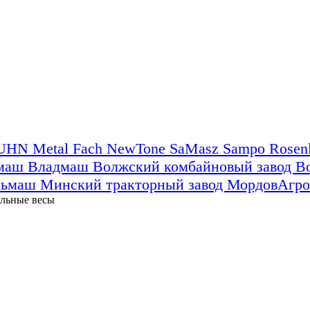
UHN
Metal Fach
NewTone
SaMasz
Sampo Rose
ьмаш
Владмаш
Волжский комбайновый завод
В
льмаш
Минский тракторный завод
МордовАгр
льные весы