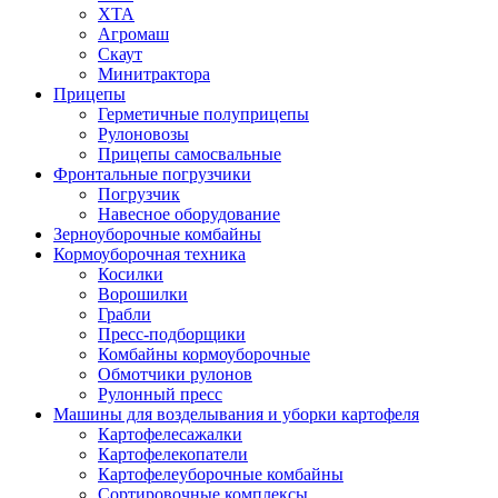
ХТА
Агромаш
Скаут
Минитрактора
Прицепы
Герметичные полуприцепы
Рулоновозы
Прицепы самосвальные
Фронтальные погрузчики
Погрузчик
Навесное оборудование
Зерноуборочные комбайны
Кормоуборочная техника
Косилки
Ворошилки
Грабли
Пресс-подборщики
Комбайны кормоуборочные
Обмотчики рулонов
Рулонный пресс
Машины для возделывания и уборки картофеля
Картофелесажалки
Картофелекопатели
Картофелеуборочные комбайны
Сортировочные комплексы