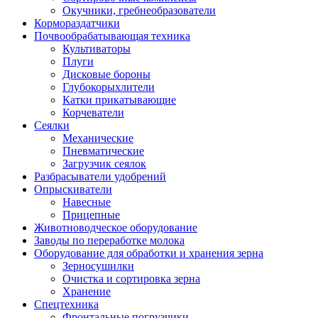
Окучники, гребнеобразователи
Кормораздатчики
Почвообрабатывающая техника
Культиваторы
Плуги
Дисковые бороны
Глубокорыхлители
Катки прикатывающие
Корчеватели
Сеялки
Механические
Пневматические
Загрузчик сеялок
Разбрасыватели удобрений
Опрыскиватели
Навесные
Прицепные
Животноводческое оборудование
Заводы по переработке молока
Оборудование для обработки и хранения зерна
Зерносушилки
Очистка и сортировка зерна
Хранение
Спецтехника
Фронтальные погрузчики