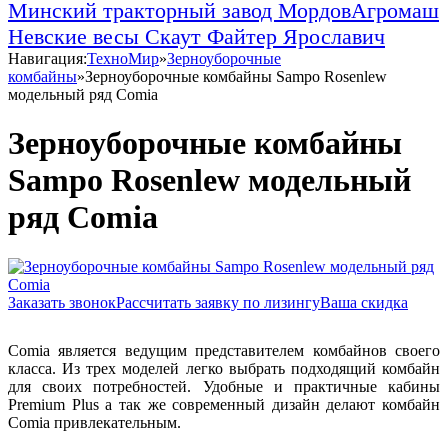
Минский тракторный завод
МордовАгромаш
Невские весы
Скаут
Файтер
Ярославич
Навигация:
ТехноМир
»
Зерноуборочные
комбайны
»
Зерноуборочные комбайны Sampo Rosenlew
модельный ряд Comia
Зерноуборочные комбайны
Sampo Rosenlew модельный
ряд Comia
Заказать звонок
Рассчитать заявку по лизингу
Ваша скидка
Comia является ведущим представителем комбайнов своего
класса. Из трех моделей легко выбрать подходящий комбайн
для своих потребностей. Удобные и практичные кабины
Premium Plus а так же современный дизайн делают комбайн
Comia привлекательным.