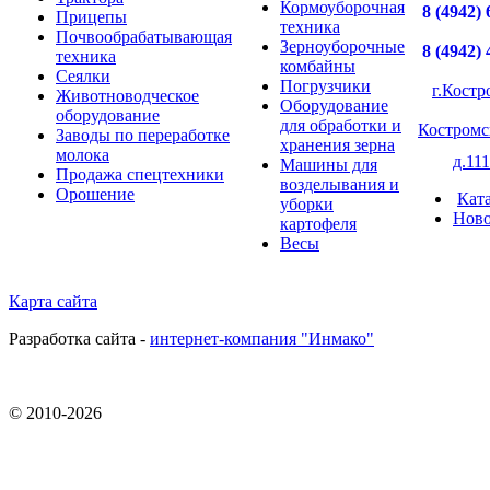
Кормоуборочная
8 (4942) 
Прицепы
техника
Почвообрабатывающая
Зерноуборочные
8 (4942) 
техника
комбайны
Сеялки
Погрузчики
г.Костр
Животноводческое
Оборудование
оборудование
для обработки и
Костромс
Заводы по переработке
хранения зерна
молока
д.111
Машины для
Продажа спецтехники
возделывания и
Орошение
Кат
уборки
Ново
картофеля
Весы
Карта сайта
Разработка сайта -
интернет-компания "Инмако"
© 2010-
2026