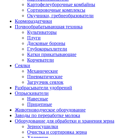
Картофелеуборочные комбайны
Сортировочные комплексы
Окучники, гребнеобразователи
Кормораздатчики
Почвообрабатывающая техника
Культиваторы
Плуги
Дисковые бороны
Глубокорыхлители
Катки прикатывающие
Корчеватели
Сеялки
Механические
Пневматические
Загрузчик сеялок
Разбрасыватели удобрений
Опрыскиватели
Навесные
Прицепные
Животноводческое оборудование
Заводы по переработке молока
Оборудование для обработки и хранения зерна
Зерносушилки
Очистка и сортировка зерна
Хранение