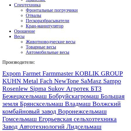
Спецтехника
Фронтальные погрузчики
Отвалы
Пескоразбрасыватели
Кран-манипулятор
Орошение
Весы
Животноводческие весы
Товарные весы
Автомобильные весы
Производители:
Expom
Farmet
Farmmaster
KOBLIK GROUP
KUHN
Metal Fach
NewTone
SaMasz
Sampo
Rosenlew
Sipma
Sukov
Агротек
БТЗ
Бежецксельмаш
Бобруйскагромаш
Большая
земля
Брянсксельмаш
Владмаш
Волжский
комбайновый завод
Воронежсельмаш
Гомсельмаш
Егорьевская сельхозтехника
Завод Автотехнологий
Лидсельмаш