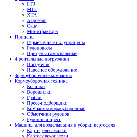
БТЗ
МТЗ
ХТА
Агромаш
Скаут
Минитрактора
Прицепы
Герметичные полуприцепы
Рулоновозы
Прицепы самосвальные
Фронтальные погрузчики
Погрузчик
Навесное оборудование
Зерноуборочные комбайны
Кормоуборочная техника
Косилки
Ворошилки
Грабли
Пресс-подборщики
Комбайны кормоуборочные
Обмотчики рулонов
Рулонный пресс
Машины для возделывания и уборки картофеля
Картофелесажалки
Картофелекопатели