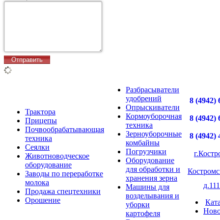
Разбрасыватели
удобрений
8 (4942) 
Опрыскиватели
Трактора
Кормоуборочная
8 (4942) 
Прицепы
техника
Почвообрабатывающая
Зерноуборочные
8 (4942) 
техника
комбайны
Сеялки
Погрузчики
г.Костр
Животноводческое
Оборудование
оборудование
для обработки и
Костромс
Заводы по переработке
хранения зерна
молока
д.111
Машины для
Продажа спецтехники
возделывания и
Орошение
Кат
уборки
Ново
картофеля