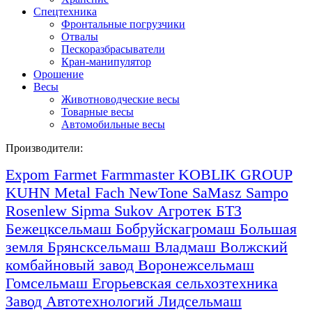
Спецтехника
Фронтальные погрузчики
Отвалы
Пескоразбрасыватели
Кран-манипулятор
Орошение
Весы
Животноводческие весы
Товарные весы
Автомобильные весы
Производители:
Expom
Farmet
Farmmaster
KOBLIK GROUP
KUHN
Metal Fach
NewTone
SaMasz
Sampo
Rosenlew
Sipma
Sukov
Агротек
БТЗ
Бежецксельмаш
Бобруйскагромаш
Большая
земля
Брянсксельмаш
Владмаш
Волжский
комбайновый завод
Воронежсельмаш
Гомсельмаш
Егорьевская сельхозтехника
Завод Автотехнологий
Лидсельмаш