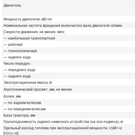
Двигатель
Мощность двигателя, кВт/лс
Номинальная частота вращения коленчатого вала двигателя об/мин
Скорости движения, не менее, км/ч:
— наибольшая транспортная
— рабочая
— технологическая
— заднего хода
Число передач:
— переднего хода
— заднего хода
Эксплуатационная масса, кг
Агротехнический просвет, мм, не менее
Колея, мм
— по задним колесам
— по передним колесам
База трактора, мм
Грузоподъемность заднего навесного устройства (на оси подвеса), кг
Удельный расход топлива при эксплуатационной мощности, г/(кВт∙ч)
[г/(л.с.∙ч)]