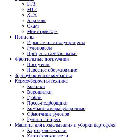
БТЗ
МТЗ
ХТА
Агромаш
Скаут
Минитрактора
Прицепы
Герметичные полуприцепы
Рулоновозы
Прицепы самосвальные
Фронтальные погрузчики
Погрузчик
Навесное оборудование
Зерноуборочные комбайны
Кормоуборочная техника
Косилки
Ворошилки
Грабли
Пресс-подборщики
Комбайны кормоуборочные
Обмотчики рулонов
Рулонный пресс
Машины для возделывания и уборки картофеля
Картофелесажалки
Картофелекопатели