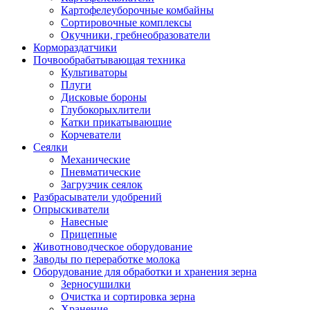
Картофелеуборочные комбайны
Сортировочные комплексы
Окучники, гребнеобразователи
Кормораздатчики
Почвообрабатывающая техника
Культиваторы
Плуги
Дисковые бороны
Глубокорыхлители
Катки прикатывающие
Корчеватели
Сеялки
Механические
Пневматические
Загрузчик сеялок
Разбрасыватели удобрений
Опрыскиватели
Навесные
Прицепные
Животноводческое оборудование
Заводы по переработке молока
Оборудование для обработки и хранения зерна
Зерносушилки
Очистка и сортировка зерна
Хранение