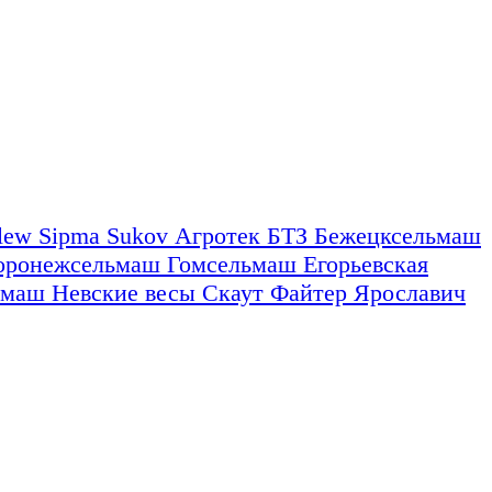
nlew
Sipma
Sukov
Агротек
БТЗ
Бежецксельмаш
оронежсельмаш
Гомсельмаш
Егорьевская
омаш
Невские весы
Скаут
Файтер
Ярославич