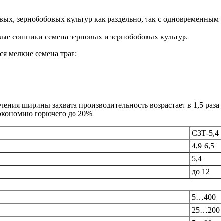
овых, зернобобовых культур как раздельно, так с одновременны
вые сошники семена зерновых и зернобобовых культур.
я мелкие семена трав:
ичения ширины захвата производительность возрастает в 1,5 раз
т экономию горючего до 20%
СЗТ-5,4
4,9-6,5
5,4
до 12
5…400
25…200