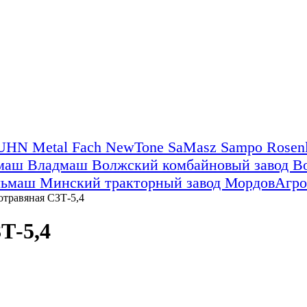
UHN
Metal Fach
NewTone
SaMasz
Sampo Rose
ьмаш
Владмаш
Волжский комбайновый завод
В
льмаш
Минский тракторный завод
МордовАгр
отравяная СЗТ-5,4
Т-5,4