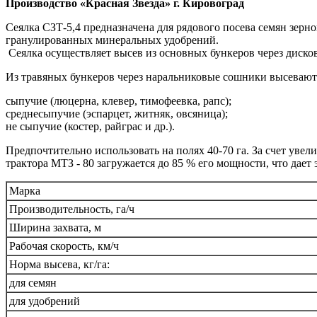
Производство «Красная Звезда» г. Кировоград
Сеялка СЗТ-5,4 предназначена для рядового посева семян зерн
гранулированных минеральных удобрений.
Сеялка осуществляет высев из основных бункеров через диско
Из травяных бункеров через наральниковые сошники высеваютс
сыпучие (люцерна, клевер, тимофеевка, рапс);
среднесыпучие (эспарцет, житняк, овсяница);
не сыпучие (костер, райграс и др.).
Предпочтительно использовать на полях 40-70 га. За счет увел
трактора МТЗ - 80 загружается до 85 % его мощности, что дае
Марка
Производительность, га/ч
Ширина захвата, м
Рабочая скорость, км/ч
Норма высева, кг/га:
для семян
для удобрений