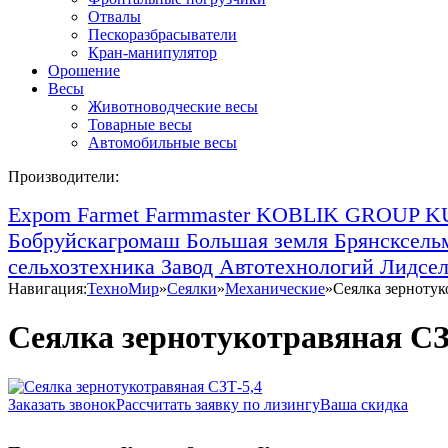
Отвалы
Пескоразбрасыватели
Кран-манипулятор
Орошение
Весы
Животноводческие весы
Товарные весы
Автомобильные весы
Производители:
Expom
Farmet
Farmmaster
KOBLIK GROUP
K
Бобруйскагромаш
Большая земля
Брянсксел
сельхозтехника
Завод Автотехнологий
Лидсе
Навигация:
ТехноМир
»
Сеялки
»
Механические
»
Сеялка зернотук
Сеялка зернотукотравяная СЗ
Заказать звонок
Рассчитать заявку по лизингу
Ваша скидка