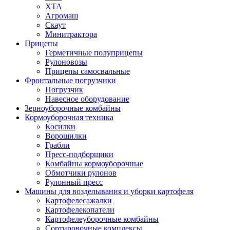
ХТА
Агромаш
Скаут
Минитрактора
Прицепы
Герметичные полуприцепы
Рулоновозы
Прицепы самосвальные
Фронтальные погрузчики
Погрузчик
Навесное оборудование
Зерноуборочные комбайны
Кормоуборочная техника
Косилки
Ворошилки
Грабли
Пресс-подборщики
Комбайны кормоуборочные
Обмотчики рулонов
Рулонный пресс
Машины для возделывания и уборки картофеля
Картофелесажалки
Картофелекопатели
Картофелеуборочные комбайны
Сортировочные комплексы