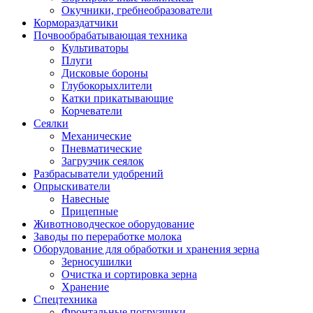
Окучники, гребнеобразователи
Кормораздатчики
Почвообрабатывающая техника
Культиваторы
Плуги
Дисковые бороны
Глубокорыхлители
Катки прикатывающие
Корчеватели
Сеялки
Механические
Пневматические
Загрузчик сеялок
Разбрасыватели удобрений
Опрыскиватели
Навесные
Прицепные
Животноводческое оборудование
Заводы по переработке молока
Оборудование для обработки и хранения зерна
Зерносушилки
Очистка и сортировка зерна
Хранение
Спецтехника
Фронтальные погрузчики