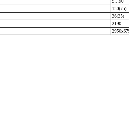
5…90
150(75)
36(35)
2190
2950х67