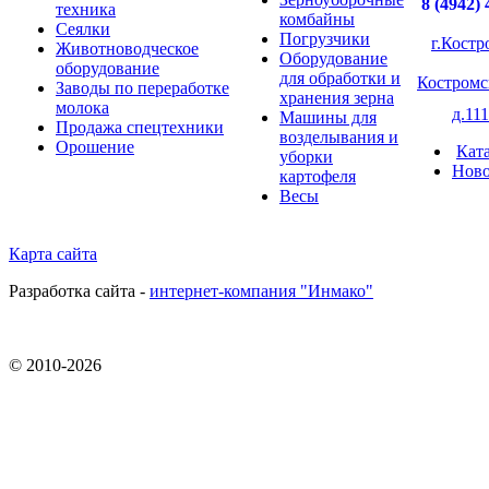
8 (4942) 
техника
комбайны
Сеялки
Погрузчики
г.Костр
Животноводческое
Оборудование
оборудование
для обработки и
Костромс
Заводы по переработке
хранения зерна
молока
д.111
Машины для
Продажа спецтехники
возделывания и
Орошение
Кат
уборки
Ново
картофеля
Весы
Карта сайта
Разработка сайта -
интернет-компания "Инмако"
© 2010-
2026