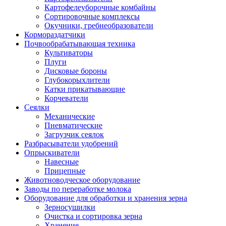
Картофелеуборочные комбайны
Сортировочные комплексы
Окучники, гребнеобразователи
Кормораздатчики
Почвообрабатывающая техника
Культиваторы
Плуги
Дисковые бороны
Глубокорыхлители
Катки прикатывающие
Корчеватели
Сеялки
Механические
Пневматические
Загрузчик сеялок
Разбрасыватели удобрений
Опрыскиватели
Навесные
Прицепные
Животноводческое оборудование
Заводы по переработке молока
Оборудование для обработки и хранения зерна
Зерносушилки
Очистка и сортировка зерна
Хранение