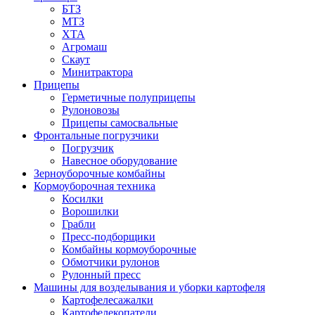
БТЗ
МТЗ
ХТА
Агромаш
Скаут
Минитрактора
Прицепы
Герметичные полуприцепы
Рулоновозы
Прицепы самосвальные
Фронтальные погрузчики
Погрузчик
Навесное оборудование
Зерноуборочные комбайны
Кормоуборочная техника
Косилки
Ворошилки
Грабли
Пресс-подборщики
Комбайны кормоуборочные
Обмотчики рулонов
Рулонный пресс
Машины для возделывания и уборки картофеля
Картофелесажалки
Картофелекопатели