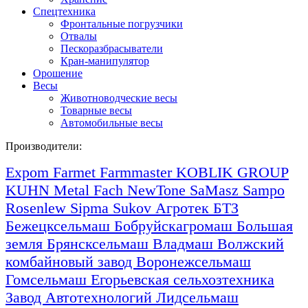
Спецтехника
Фронтальные погрузчики
Отвалы
Пескоразбрасыватели
Кран-манипулятор
Орошение
Весы
Животноводческие весы
Товарные весы
Автомобильные весы
Производители:
Expom
Farmet
Farmmaster
KOBLIK GROUP
KUHN
Metal Fach
NewTone
SaMasz
Sampo
Rosenlew
Sipma
Sukov
Агротек
БТЗ
Бежецксельмаш
Бобруйскагромаш
Большая
земля
Брянсксельмаш
Владмаш
Волжский
комбайновый завод
Воронежсельмаш
Гомсельмаш
Егорьевская сельхозтехника
Завод Автотехнологий
Лидсельмаш