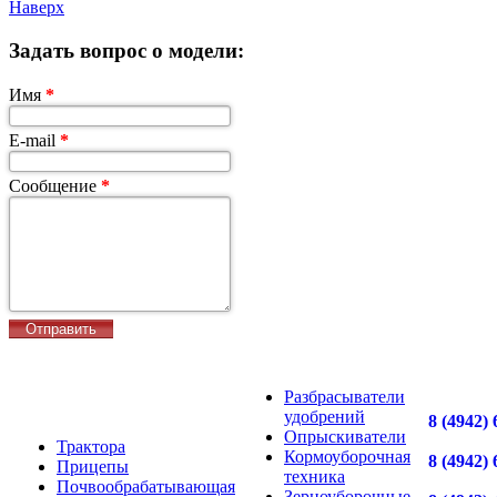
Наверх
Задать вопрос о модели:
Имя
*
E-mail
*
Сообщение
*
Разбрасыватели
удобрений
8 (4942) 
Опрыскиватели
Трактора
Кормоуборочная
8 (4942) 
Прицепы
техника
Почвообрабатывающая
Зерноуборочные