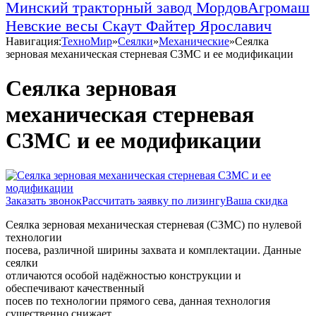
Минский тракторный завод
МордовАгромаш
Невские весы
Скаут
Файтер
Ярославич
Навигация:
ТехноМир
»
Сеялки
»
Механические
»
Сеялка
зерновая механическая стерневая СЗМС и ее модификации
Сеялка зерновая
механическая стерневая
СЗМС и ее модификации
Заказать звонок
Рассчитать заявку по лизингу
Ваша скидка
Сеялка зерновая механическая стерневая (СЗМС) по нулевой
технологии
посева, различной ширины захвата и комплектации. Данные
сеялки
отличаются особой надёжностью конструкции и
обеспечивают качественный
посев по технологии прямого сева, данная технология
существенно снижает