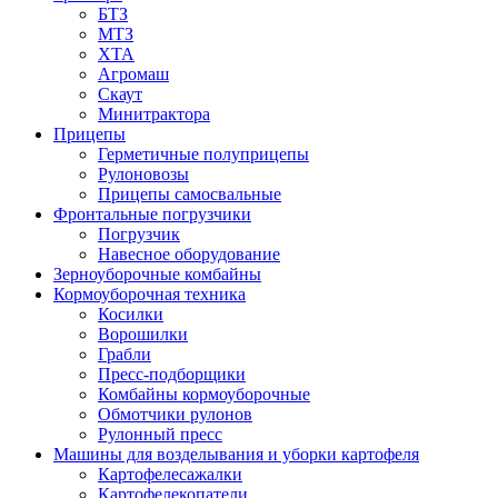
БТЗ
МТЗ
ХТА
Агромаш
Скаут
Минитрактора
Прицепы
Герметичные полуприцепы
Рулоновозы
Прицепы самосвальные
Фронтальные погрузчики
Погрузчик
Навесное оборудование
Зерноуборочные комбайны
Кормоуборочная техника
Косилки
Ворошилки
Грабли
Пресс-подборщики
Комбайны кормоуборочные
Обмотчики рулонов
Рулонный пресс
Машины для возделывания и уборки картофеля
Картофелесажалки
Картофелекопатели