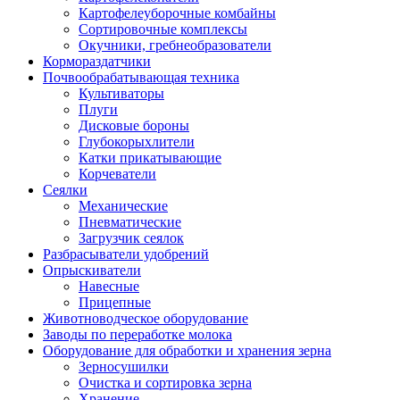
Картофелеуборочные комбайны
Сортировочные комплексы
Окучники, гребнеобразователи
Кормораздатчики
Почвообрабатывающая техника
Культиваторы
Плуги
Дисковые бороны
Глубокорыхлители
Катки прикатывающие
Корчеватели
Сеялки
Механические
Пневматические
Загрузчик сеялок
Разбрасыватели удобрений
Опрыскиватели
Навесные
Прицепные
Животноводческое оборудование
Заводы по переработке молока
Оборудование для обработки и хранения зерна
Зерносушилки
Очистка и сортировка зерна
Хранение