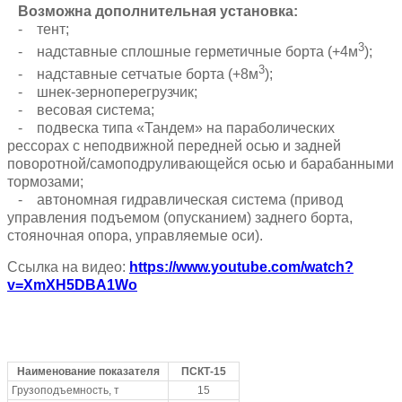
Возможна дополнительная установка:
- тент;
3
- надставные сплошные герметичные борта (+4м
);
3
- надставные сетчатые борта (+8м
);
- шнек-зерноперегрузчик;
- весовая система;
- подвеска типа «Тандем» на параболических
рессорах с неподвижной передней осью и задней
поворотной/самоподруливающейся осью и барабанными
тормозами;
- автономная гидравлическая система (привод
управления подъемом (опусканием) заднего борта,
стояночная опора, управляемые оси).
Ссылка на видео:
https://www.youtube.com/watch?
v=XmXH5DBA1Wo
Наименование показателя
ПСКТ-15
Грузоподъемность, т
15