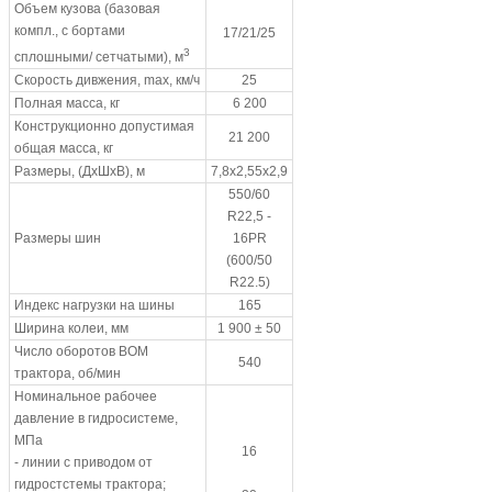
Объем кузова (базовая
компл., с бортами
17/21/25
3
сплошными/ сетчатыми), м
Скорость дивжения, max, км/ч
25
Полная масса, кг
6 200
Конструкционно допустимая
21 200
общая масса, кг
Размеры, (ДхШхВ), м
7,8х2,55х2,9
550/60
R22,5 -
Размеры шин
16PR
(600/50
R22.5)
Индекс нагрузки на шины
165
Ширина колеи, мм
1 900 ± 50
Число оборотов ВОМ
540
трактора, об/мин
Номинальное рабочее
давление в гидросистеме,
МПа
16
- линии с приводом от
гидростстемы трактора;