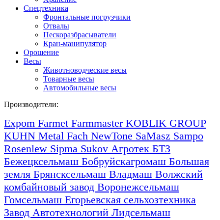
Спецтехника
Фронтальные погрузчики
Отвалы
Пескоразбрасыватели
Кран-манипулятор
Орошение
Весы
Животноводческие весы
Товарные весы
Автомобильные весы
Производители:
Expom
Farmet
Farmmaster
KOBLIK GROUP
KUHN
Metal Fach
NewTone
SaMasz
Sampo
Rosenlew
Sipma
Sukov
Агротек
БТЗ
Бежецксельмаш
Бобруйскагромаш
Большая
земля
Брянсксельмаш
Владмаш
Волжский
комбайновый завод
Воронежсельмаш
Гомсельмаш
Егорьевская сельхозтехника
Завод Автотехнологий
Лидсельмаш