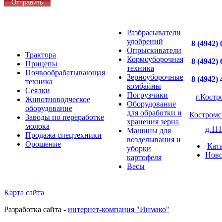
Разбрасыватели
удобрений
8 (4942) 
Опрыскиватели
Трактора
Кормоуборочная
8 (4942) 
Прицепы
техника
Почвообрабатывающая
Зерноуборочные
8 (4942) 
техника
комбайны
Сеялки
Погрузчики
г.Костр
Животноводческое
Оборудование
оборудование
для обработки и
Костромс
Заводы по переработке
хранения зерна
молока
д.111
Машины для
Продажа спецтехники
возделывания и
Орошение
Кат
уборки
Ново
картофеля
Весы
Карта сайта
Разработка сайта -
интернет-компания "Инмако"