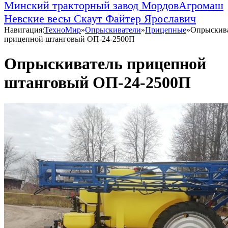
Минский тракторный завод
МордовАгромаш
Невские весы
Скаут
Файтер
Ярославич
Навигация:
ТехноМир
»
Опрыскиватели
»
Прицепные
»
Опрыскив
прицепной штанговый ОП-24-2500П
Опрыскиватель прицепной
штанговый ОП-24-2500П