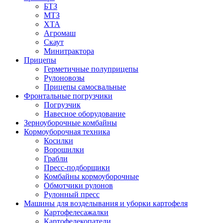
БТЗ
МТЗ
ХТА
Агромаш
Скаут
Минитрактора
Прицепы
Герметичные полуприцепы
Рулоновозы
Прицепы самосвальные
Фронтальные погрузчики
Погрузчик
Навесное оборудование
Зерноуборочные комбайны
Кормоуборочная техника
Косилки
Ворошилки
Грабли
Пресс-подборщики
Комбайны кормоуборочные
Обмотчики рулонов
Рулонный пресс
Машины для возделывания и уборки картофеля
Картофелесажалки
Картофелекопатели