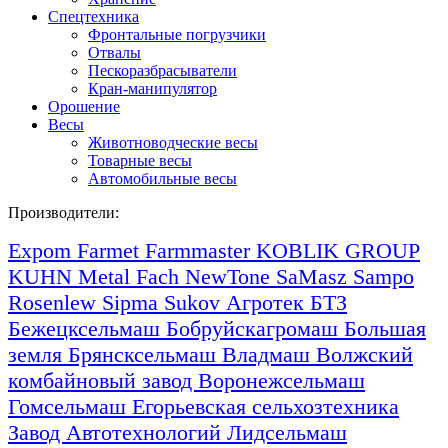
Спецтехника
Фронтальные погрузчики
Отвалы
Пескоразбрасыватели
Кран-манипулятор
Орошение
Весы
Животноводческие весы
Товарные весы
Автомобильные весы
Производители:
Expom
Farmet
Farmmaster
KOBLIK GROUP
KUHN
Metal Fach
NewTone
SaMasz
Sampo
Rosenlew
Sipma
Sukov
Агротек
БТЗ
Бежецксельмаш
Бобруйскагромаш
Большая
земля
Брянсксельмаш
Владмаш
Волжский
комбайновый завод
Воронежсельмаш
Гомсельмаш
Егорьевская сельхозтехника
Завод Автотехнологий
Лидсельмаш