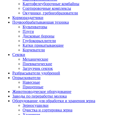
Картофелеуборочные комбайны
Сортировочные комплексы
Окучники, гребнеобразователи
Кормораздатчики
Почвообрабатывающая техника
Культиваторы
Плуги
Дисковые бороны
Глубокорыхлители
Катки прикатывающие
Корчеватели
Сеялки
Механические
Пневматические
Загрузчик сеялок
Разбрасыватели удобрений
Опрыскиватели
Навесные
Прицепные
Животноводческое оборудование
Заводы по переработке молока
Оборудование для обработки и хранения зерна
Зерносушилки
Очистка и сортировка зерна
Хранение