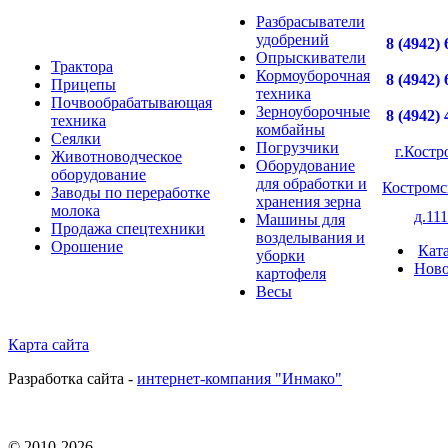
Разбрасыватели
удобрений
8 (4942) 
Опрыскиватели
Трактора
Кормоуборочная
8 (4942) 
Прицепы
техника
Почвообрабатывающая
Зерноуборочные
8 (4942) 
техника
комбайны
Сеялки
Погрузчики
г.Костр
Животноводческое
Оборудование
оборудование
для обработки и
Костромс
Заводы по переработке
хранения зерна
молока
д.111
Машины для
Продажа спецтехники
возделывания и
Орошение
Кат
уборки
Ново
картофеля
Весы
Карта сайта
Разработка сайта -
интернет-компания "Инмако"
© 2010-
2026