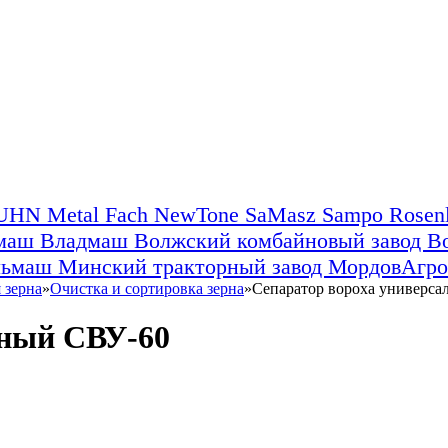
UHN
Metal Fach
NewTone
SaMasz
Sampo Rose
ьмаш
Владмаш
Волжский комбайновый завод
В
льмаш
Минский тракторный завод
МордовАгр
 зерна
»
Очистка и сортировка зерна
»
Сепаратор вороха универс
ьный СВУ-60