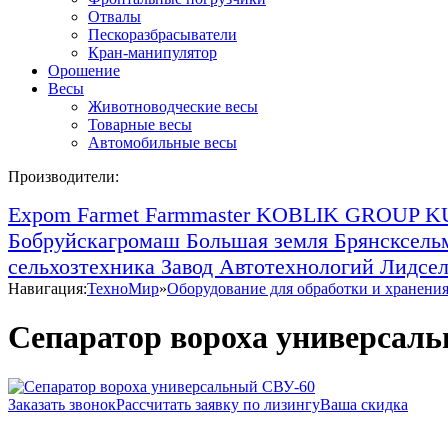
Отвалы
Пескоразбрасыватели
Кран-манипулятор
Орошение
Весы
Животноводческие весы
Товарные весы
Автомобильные весы
Производители:
Expom
Farmet
Farmmaster
KOBLIK GROUP
K
Бобруйскагромаш
Большая земля
Брянсксел
сельхозтехника
Завод Автотехнологий
Лидсе
Навигация:
ТехноМир
»
Оборудование для обработки и хранения
Сепаратор вороха универсал
Заказать звонок
Рассчитать заявку по лизингу
Ваша скидка