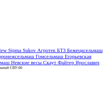
nlew
Sipma
Sukov
Агротек
БТЗ
Бежецксельмаш
оронежсельмаш
Гомсельмаш
Егорьевская
омаш
Невские весы
Скаут
Файтер
Ярославич
альный СВУ-60