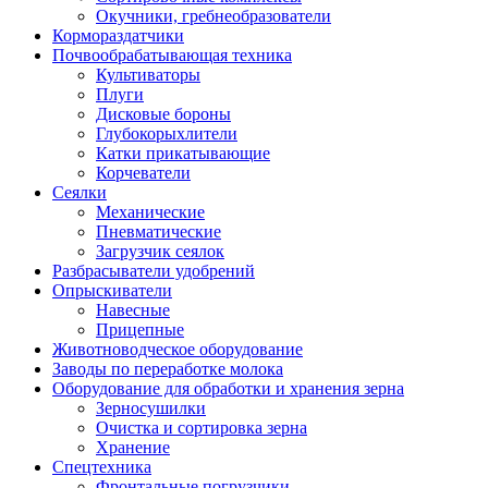
Окучники, гребнеобразователи
Кормораздатчики
Почвообрабатывающая техника
Культиваторы
Плуги
Дисковые бороны
Глубокорыхлители
Катки прикатывающие
Корчеватели
Сеялки
Механические
Пневматические
Загрузчик сеялок
Разбрасыватели удобрений
Опрыскиватели
Навесные
Прицепные
Животноводческое оборудование
Заводы по переработке молока
Оборудование для обработки и хранения зерна
Зерносушилки
Очистка и сортировка зерна
Хранение
Спецтехника
Фронтальные погрузчики