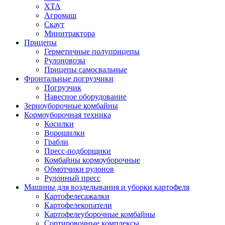
ХТА
Агромаш
Скаут
Минитрактора
Прицепы
Герметичные полуприцепы
Рулоновозы
Прицепы самосвальные
Фронтальные погрузчики
Погрузчик
Навесное оборудование
Зерноуборочные комбайны
Кормоуборочная техника
Косилки
Ворошилки
Грабли
Пресс-подборщики
Комбайны кормоуборочные
Обмотчики рулонов
Рулонный пресс
Машины для возделывания и уборки картофеля
Картофелесажалки
Картофелекопатели
Картофелеуборочные комбайны
Сортировочные комплексы