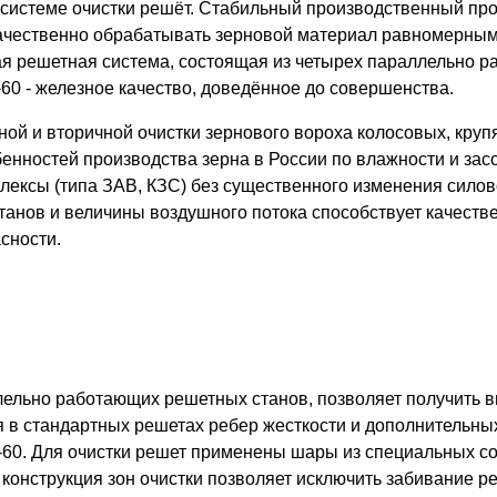
системе очистки решёт. Стабильный производственный про
ачественно обрабатывать зерновой материал равномерным 
ая решетная система, состоящая из четырех параллельно р
-60 - железное качество, доведённое до совершенства.
ой и вторичной очистки зернового вороха колосовых, круп
бенностей производства зерна в России по влажности и зас
лексы (типа ЗАВ, КЗС) без существенного изменения силов
танов и величины воздушного потока способствует качеств
сности.
лельно работающих решетных станов, позволяет получить в
ия в стандартных решетах ребер жесткости и дополнительны
60. Для очистки решет применены шары из специальных со
конструкция зон очистки позволяет исключить забивание р