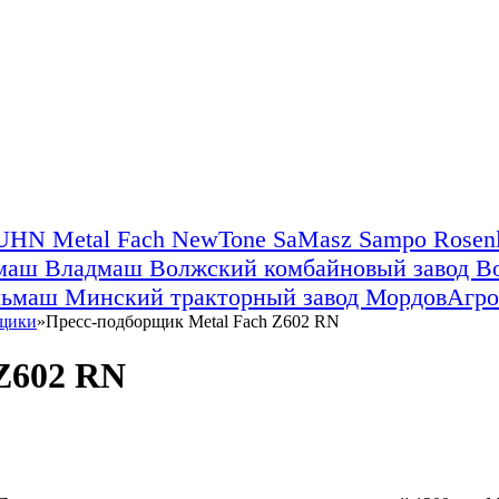
UHN
Metal Fach
NewTone
SaMasz
Sampo Rose
ьмаш
Владмаш
Волжский комбайновый завод
В
льмаш
Минский тракторный завод
МордовАгр
щики
»
Пресс-подборщик Metal Fach Z602 RN
Z602 RN