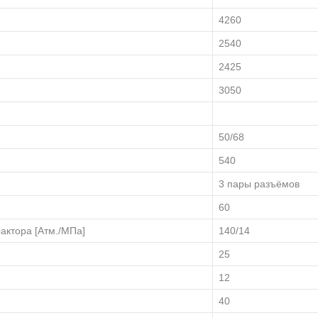
4260
2540
2425
3050
50/68
540
3 пары разъёмов
60
актора [Атм./МПа]
140/14
25
12
40