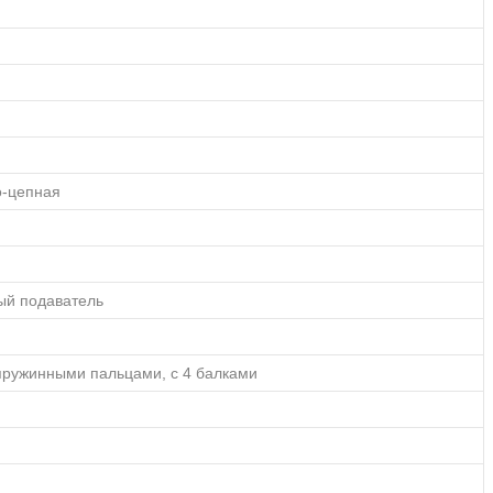
о-цепная
ый подаватель
пружинными пальцами, с 4 балками