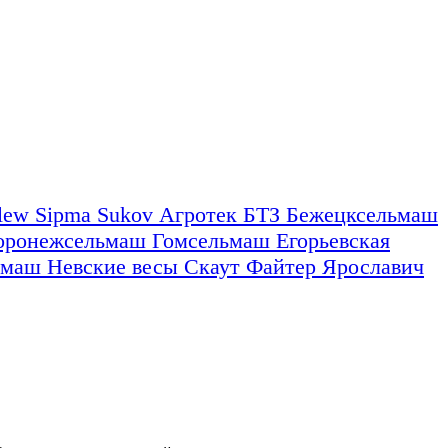
nlew
Sipma
Sukov
Агротек
БТЗ
Бежецксельмаш
оронежсельмаш
Гомсельмаш
Егорьевская
омаш
Невские весы
Скаут
Файтер
Ярославич