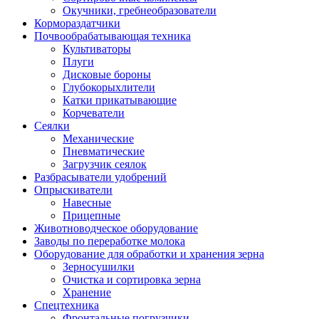
Окучники, гребнеобразователи
Кормораздатчики
Почвообрабатывающая техника
Культиваторы
Плуги
Дисковые бороны
Глубокорыхлители
Катки прикатывающие
Корчеватели
Сеялки
Механические
Пневматические
Загрузчик сеялок
Разбрасыватели удобрений
Опрыскиватели
Навесные
Прицепные
Животноводческое оборудование
Заводы по переработке молока
Оборудование для обработки и хранения зерна
Зерносушилки
Очистка и сортировка зерна
Хранение
Спецтехника
Фронтальные погрузчики