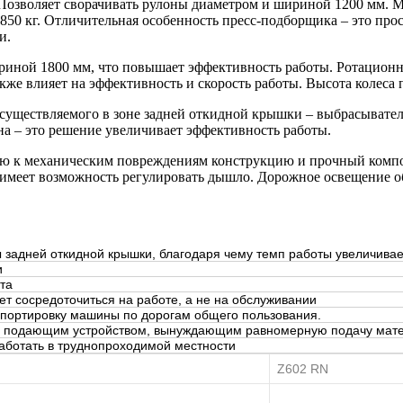
Позволяет сворачивать рулоны диаметром и шириной 1200 мм. М
т 2850 кг. Отличительная особенность пресс-подборщика – это пр
и.
иной 1800 мм, что повышает эффективность работы. Ротационн
акже влияет на эффективность и скорость работы. Высота колеса
существляемого в зоне задней откидной крышки – выбрасыватель
на – это решение увеличивает эффективность работы.
ую к механическим повреждениям конструкцию и прочный комп
 имеет возможность регулировать дышло. Дорожное освещение 
 задней откидной крышки, благодаря чему темп работы увеличивае
и
та
т сосредоточиться на работе, а не на обслуживании
портировку машины по дорогам общего пользования.
 подающим устройством, вынуждающим равномерную подачу мат
ботать в труднопроходимой местности
Z602 RN