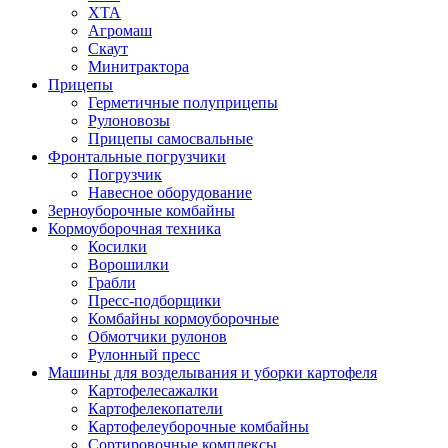
ХТА
Агромаш
Скаут
Минитрактора
Прицепы
Герметичные полуприцепы
Рулоновозы
Прицепы самосвальные
Фронтальные погрузчики
Погрузчик
Навесное оборудование
Зерноуборочные комбайны
Кормоуборочная техника
Косилки
Ворошилки
Грабли
Пресс-подборщики
Комбайны кормоуборочные
Обмотчики рулонов
Рулонный пресс
Машины для возделывания и уборки картофеля
Картофелесажалки
Картофелекопатели
Картофелеуборочные комбайны
Сортировочные комплексы