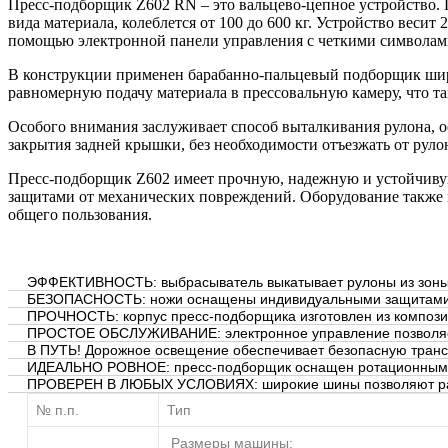
Пресс-подборщик Z602 RN – это вальцево-цепное устройство. 
вида материала, колеблется от 100 до 600 кг. Устройство веси
помощью электронной панели управления с четкими символам
В конструкции применен барабанно-пальцевый подборщик шир
равномерную подачу материала в прессовальную камеру, что т
Особого внимания заслуживает способ выталкивания рулона, о
закрытия задней крышки, без необходимости отъезжать от руло
Пресс-подборщик Z602 имеет прочную, надежную и устойчив
защитами от механических повреждений. Оборудование также
общего пользования.
ЭФФЕКТИВНОСТЬ:
выбрасыватель выкатывает рулоны из зоны
БЕЗОПАСНОСТЬ:
ножи оснащены индивидуальными защитам
ПРОЧНОСТЬ:
корпус пресс-подборщика изготовлен из компози
ПРОСТОЕ ОБСЛУЖИВАНИЕ:
электронное управление позволяе
В ПУТЬ!
Дорожное освещение обеспечивает безопасную транс
ИДЕАЛЬНО РОВНОЕ:
пресс-подборщик оснащен ротационным
ПРОВЕРЕН В ЛЮБЫХ УСЛОВИЯХ:
широкие шины позволяют ра
№ п.п.
Тип
Размеры машины: