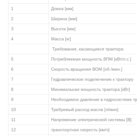
1
Длина [мм]
2
Ширина [мм]:
3
Высота [мм]
4
Масса [кг]
Требования, касающиеся трактора:
5
Потребляемая мощность ВПМ [кВт/л.с.]
6
Скорость вращения ВОМ [об./мин.]
7
Гидравлическое подключение к трактору
8
Минимальная мощность трактора [кВт]
9
Необходимое давление в гидросистеме тр
10
Требуемый расход масла [л/мин]
11
Напряжение электрической системы [В]
12
транспортная скорость [км/ч]