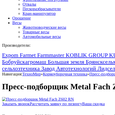
Отвалы
Пескоразбрасыватели
Кран-манипулятор
Орошение
Весы
Животноводческие весы
Товарные весы
Автомобильные весы
Производители:
Expom
Farmet
Farmmaster
KOBLIK GROUP
K
Бобруйскагромаш
Большая земля
Брянсксел
сельхозтехника
Завод Автотехнологий
Лидсе
Навигация:
ТехноМир
»
Кормоуборочная техника
»
Пресс-подбор
Пресс-подборщик Metal Fach 
Заказать звонок
Рассчитать заявку по лизингу
Ваша скидка