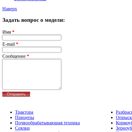
Наверх
Задать вопрос о модели:
Имя
*
E-mail
*
Сообщение
*
Трактора
Разбрас
Прицепы
Опрыск
Почвообрабатывающая техника
Кормоу
Сеялки
Зерноу