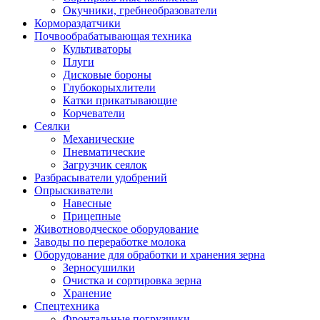
Окучники, гребнеобразователи
Кормораздатчики
Почвообрабатывающая техника
Культиваторы
Плуги
Дисковые бороны
Глубокорыхлители
Катки прикатывающие
Корчеватели
Сеялки
Механические
Пневматические
Загрузчик сеялок
Разбрасыватели удобрений
Опрыскиватели
Навесные
Прицепные
Животноводческое оборудование
Заводы по переработке молока
Оборудование для обработки и хранения зерна
Зерносушилки
Очистка и сортировка зерна
Хранение
Спецтехника
Фронтальные погрузчики