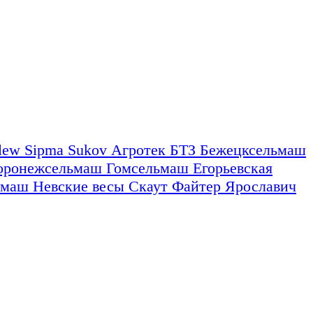
nlew
Sipma
Sukov
Агротек
БТЗ
Бежецксельмаш
оронежсельмаш
Гомсельмаш
Егорьевская
омаш
Невские весы
Скаут
Файтер
Ярославич