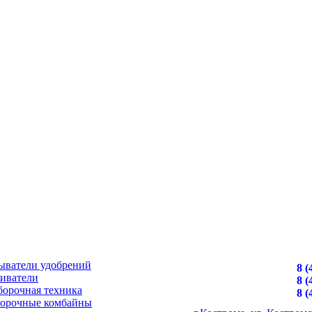
ыватели удобрений
8 (
иватели
8 (
борочная техника
8 (
борочные комбайны