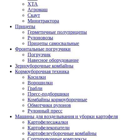
ХТА
Агромаш
Скаут
Минитрактора
Прицепы
Герметичные полуприцепы
Рулоновозы
Прицепы самосвальные
Фронтальные погрузчики
Погрузчик
Навесное оборудование
Зерноуборочные комбайны
Кормоуборочная техника
Косилки
Ворошилки
Грабли
Пресс-подборщики
Комбайны кормоуборочные
Обмотчики рулонов
Рулонный пресс
Машины для возделывания и уборки картофеля
Картофелесажалки
Картофелекопатели
Картофелеуборочные комбайны
Сортировочные комплексы