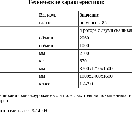
Технические характеристики:
Ед. изм.
Значение
га/час
не менее 2.85
4 ротора с двумя скаши
об/мин
2060
об/мин
1000
мм
2100
кг
670
мм
3700х1750х1500
мм
1000х2400х1600
класс
1.4-2.0
кашивания высокоурожайных и полеглых трав на повышенных пос
траны.
оторами класса 9-14 кН