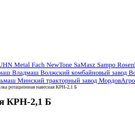
UHN
Metal Fach
NewTone
SaMasz
Sampo Rose
ьмаш
Владмаш
Волжский комбайновый завод
В
льмаш
Минский тракторный завод
МордовАгр
лка ротационная навесная КРН-2,1 Б
я КРН-2,1 Б