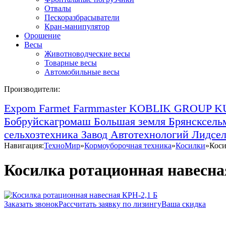
Отвалы
Пескоразбрасыватели
Кран-манипулятор
Орошение
Весы
Животноводческие весы
Товарные весы
Автомобильные весы
Производители:
Expom
Farmet
Farmmaster
KOBLIK GROUP
K
Бобруйскагромаш
Большая земля
Брянсксел
сельхозтехника
Завод Автотехнологий
Лидсе
Навигация:
ТехноМир
»
Кормоуборочная техника
»
Косилки
»
Коси
Косилка ротационная навесна
Заказать звонок
Рассчитать заявку по лизингу
Ваша скидка