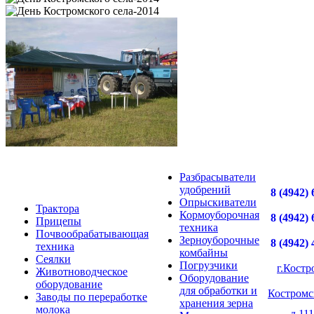
Разбрасыватели
удобрений
8 (4942) 
Опрыскиватели
Трактора
Кормоуборочная
8 (4942) 
Прицепы
техника
Почвообрабатывающая
Зерноуборочные
8 (4942) 
техника
комбайны
Сеялки
Погрузчики
г.Костр
Животноводческое
Оборудование
оборудование
для обработки и
Костромс
Заводы по переработке
хранения зерна
молока
д.111