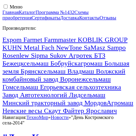
Меню
Главная
Каталог
Программа №1432
Схемы
приобретения
Сертификаты
Доставка
Контакты
Отзывы
Производители:
Expom
Farmet
Farmmaster
KOBLIK GROUP
KUHN
Metal Fach
NewTone
SaMasz
Sampo
Rosenlew
Sipma
Sukov
Агротек
БТЗ
Бежецксельмаш
Бобруйскагромаш
Большая
земля
Брянсксельмаш
Владмаш
Волжский
комбайновый завод
Воронежсельмаш
Гомсельмаш
Егорьевская сельхозтехника
Завод Автотехнологий
Лидсельмаш
Минский тракторный завод
МордовАгромаш
Невские весы
Скаут
Файтер
Ярославич
Навигация:
ТехноМир
»
Новости
»
"День Костромского
села-2014"